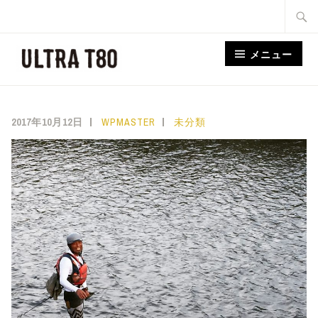
コ
検
ン
索:
テ
メニュー
ン
ツ
へ
2017年10月12日
WPMASTER
未分類
ス
キ
ッ
プ