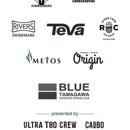
---------- presented by ----------