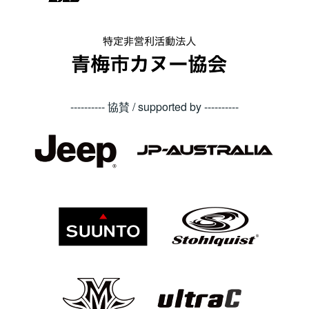
---------- 協賛 / supported by ----------